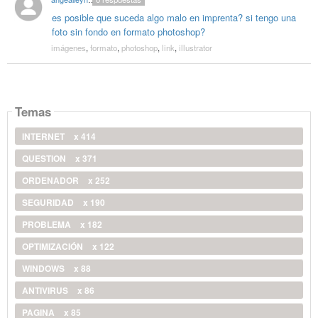
es posible que suceda algo malo en imprenta? si tengo una
foto sin fondo en formato photoshop?
imágenes
,
formato
,
photoshop
,
link
,
illustrator
Temas
INTERNET
x 414
QUESTION
x 371
ORDENADOR
x 252
SEGURIDAD
x 190
PROBLEMA
x 182
OPTIMIZACIÓN
x 122
WINDOWS
x 88
ANTIVIRUS
x 86
PAGINA
x 85