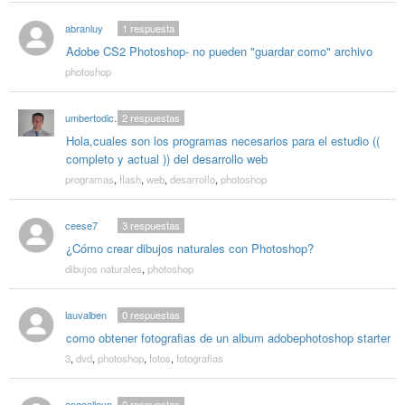
abranluy
1
respuesta
Adobe CS2 Photoshop- no pueden "guardar como" archivo
photoshop
umbertodicandia
2
respuestas
Hola,cuales son los programas necesarios para el estudio ((
completo y actual )) del desarrollo web
programas
,
flash
,
web
,
desarrollo
,
photoshop
ceese7
3
respuestas
¿Cómo crear dibujos naturales con Photoshop?
dibujos naturales
,
photoshop
lauvalben
0
respuestas
como obtener fotografias de un album adobephotoshop starter
3
,
dvd
,
photoshop
,
fotos
,
fotografias
angealleyne710
0
respuestas