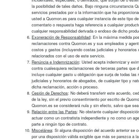
la posibilidad de tales daños. Bajo ninguna circunstancia 
servicios prestados por o la información que ha proporcio
usted a Quomon.es para cualquier instancia de este tipo de
comentario o respuesta haga referencia a cualquier producto
cualquier responsabilidad derivada o endoso de dicho product
Exoneración de Responsabilidad
: En la máxima medida posib
reclamaciones contra Quomon.es y sus empleados y agentes 
costos y gastos (incluyendo costas judiciales y honorarios 
relacionados con el uso de este servicio.
Renúncia e Indemnización
: Usted acepta indemnizar y exi
contra cualesquiera reclamaciones de terceras partes que d
incluye cualquier gasto u obligación que surja de todas las
judiciales y honorarios de abogados, de cualquier tipo y na
dicha reclamación, acción o proceso.
Cesión de Derechos
: No deberá transferir este acuerdo, ce
de la ley, sin el previo consentimiento por escrito de Quom
Quomon.es se considerará nula y sin efecto, salvo que se
Relación entre las Partes
: No obstante cualquier disposició
actuar como un contratista independiente y no como un agent
parte a ningún tipo de contrato.
Miscelánea
: Si alguna disposición del acuerdo anterior se 
por una disposición válida exigible que más se parezca a la