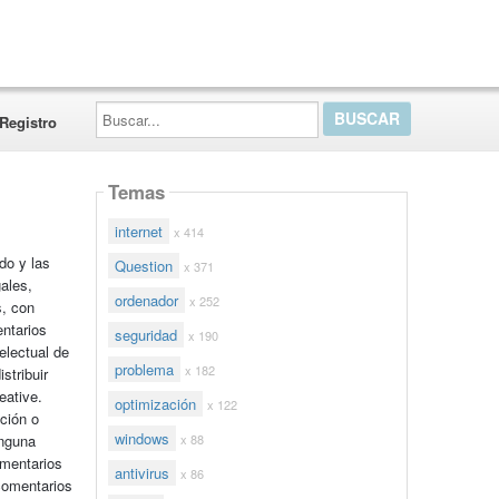
Buscar...
Registro
Temas
internet
x 414
do y las
Question
x 371
ales,
ordenador
x 252
s, con
ntarios
seguridad
x 190
electual de
problema
x 182
istribuir
eative.
optimización
x 122
ación o
windows
x 88
inguna
omentarios
antivirus
x 86
 comentarios