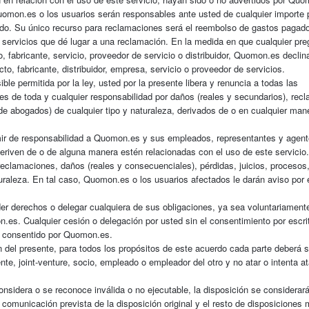
Quomon.es o los usuarios serán responsables ante usted de cualquier importe 
nado. Su único recurso para reclamaciones será el reembolso de gastos pagad
 servicios que dé lugar a una reclamación. En la medida en que cualquier pre
, fabricante, servicio, proveedor de servicio o distribuidor, Quomon.es declin
o, fabricante, distribuidor, empresa, servicio o proveedor de servicios.
le permitida por la ley, usted por la presente libera y renuncia a todas las
de toda y cualquier responsabilidad por daños (reales y secundarios), rec
de abogados) de cualquier tipo y naturaleza, derivados de o en cualquier man
mir de responsabilidad a Quomon.es y sus empleados, representantes y agent
eriven de o de alguna manera estén relacionadas con el uso de este servicio
 reclamaciones, daños (reales y consecuenciales), pérdidas, juicios, procesos
turaleza. En tal caso, Quomon.es o los usuarios afectados le darán aviso por 
der derechos o delegar cualquiera de sus obligaciones, ya sea voluntariament
on.es. Cualquier cesión o delegación por usted sin el consentimiento por escri
a consentido por Quomon.es.
n del presente, para todos los propósitos de este acuerdo cada parte deberá s
e, joint-venture, socio, empleado o empleador del otro y no atar o intenta ata
considera o se reconoce inválida o no ejecutable, la disposición se considerará
 comunicación prevista de la disposición original y el resto de disposiciones