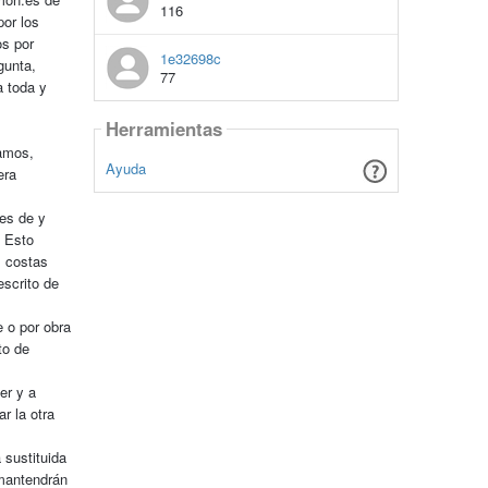
116
por los
os por
1e32698c
gunta,
77
a toda y
Herramientas
lamos,
Ayuda
era
es de y
. Esto
, costas
escrito de
e o por obra
to de
er y a
r la otra
 sustituida
 mantendrán