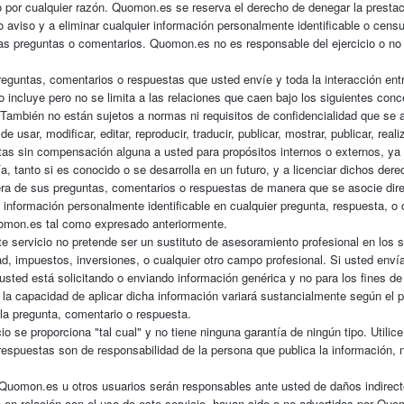
cio por cualquier razón. Quomon.es se reserva el derecho de denegar la prestac
o aviso y a eliminar cualquier información personalmente identificable o cens
as preguntas o comentarios. Quomon.es no es responsable del ejercicio o no 
reguntas, comentarios o respuestas que usted envíe y toda la interacción ent
o incluye pero no se limita a las relaciones que caen bajo los siguientes conc
 También no están sujetos a normas ni requisitos de confidencialidad que se 
sar, modificar, editar, reproducir, traducir, publicar, mostrar, publicar, realiz
stas sin compensación alguna a usted para propósitos internos o externos, ya
, tanto si es conocido o se desarrolla en un futuro, y a licenciar dichos dere
ra de sus preguntas, comentarios o respuestas de manera que se asocie dir
 información personalmente identificable en cualquier pregunta, respuesta, o
Quomon.es tal como expresado anteriormente.
te servicio no pretende ser un sustituto de asesoramiento profesional en los s
dad, impuestos, inversiones, o cualquier otro campo profesional. Si usted enví
ted está solicitando o enviando información genérica y no para los fines de
la capacidad de aplicar dicha información variará sustancialmente según el p
 la pregunta, comentario o respuesta.
io se proporciona "tal cual" y no tiene ninguna garantía de ningún tipo. Utilice
respuestas son de responsabilidad de la persona que publica la información, 
 Quomon.es u otros usuarios serán responsables ante usted de daños indirect
n en relación con el uso de este servicio, hayan sido o no advertidos por Qu