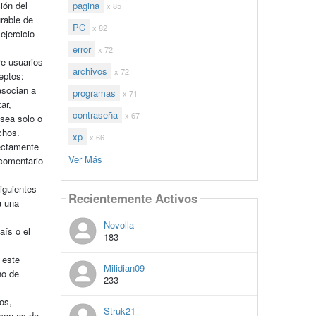
pagina
ión del
x 85
urable de
PC
x 82
ejercicio
error
x 72
re usuarios
archivos
x 72
eptos:
asocian a
programas
x 71
ar,
contraseña
x 67
 sea solo o
chos.
xp
x 66
ectamente
Ver Más
 comentario
iguientes
Recientemente Activos
a una
Novolla
aís o el
183
 este
Milidian09
no de
233
os,
Struk21
omon.es de