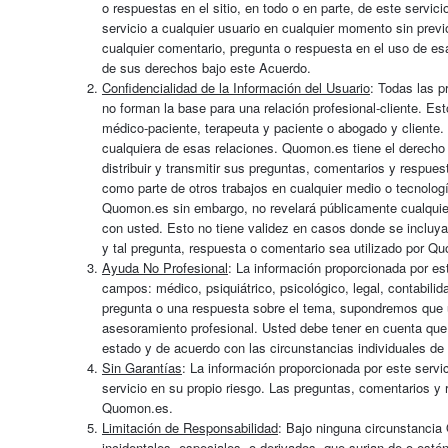
o respuestas en el sitio, en todo o en parte, de este servi
servicio a cualquier usuario en cualquier momento sin previ
cualquier comentario, pregunta o respuesta en el uso de es
de sus derechos bajo este Acuerdo.
Confidencialidad de la Información del Usuario
: Todas las p
no forman la base para una relación profesional-cliente. Est
médico-paciente, terapeuta y paciente o abogado y cliente.
cualquiera de esas relaciones. Quomon.es tiene el derecho de u
distribuir y transmitir sus preguntas, comentarios y respue
como parte de otros trabajos en cualquier medio o tecnología
Quomon.es sin embargo, no revelará públicamente cualquie
con usted. Esto no tiene validez en casos donde se incluya
y tal pregunta, respuesta o comentario sea utilizado por 
Ayuda No Profesional
: La información proporcionada por es
campos: médico, psiquiátrico, psicológico, legal, contabili
pregunta o una respuesta sobre el tema, supondremos que us
asesoramiento profesional. Usted debe tener en cuenta que 
estado y de acuerdo con las circunstancias individuales de
Sin Garantías
: La información proporcionada por este servic
servicio en su propio riesgo. Las preguntas, comentarios y 
Quomon.es.
Limitación de Responsabilidad
: Bajo ninguna circunstancia
incidentales, especiales, o derivados, que surjan de o esté