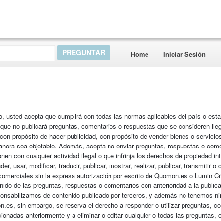
Home
Iniciar Sesión
io, usted acepta que cumplirá con todas las normas aplicables del país o esta
que no publicará preguntas, comentarios o respuestas que se consideren ileg
con propósito de hacer publicidad, con propósito de vender bienes o servicio
manera sea objetable. Además, acepta no enviar preguntas, respuestas o come
en con cualquier actividad ilegal o que infrinja los derechos de propiedad int
r, usar, modificar, traducir, publicar, mostrar, realizar, publicar, transmitir o d
comerciales sin la expresa autorización por escrito de Quomon.es o Lumin Cr
enido de las preguntas, respuestas o comentarios con anterioridad a la public
sponsabilizamos de contenido publicado por terceros, y además no tenemos n
n.es, sin embargo, se reserva el derecho a responder o utilizar preguntas, c
ionadas anteriormente y a eliminar o editar cualquier o todas las preguntas,