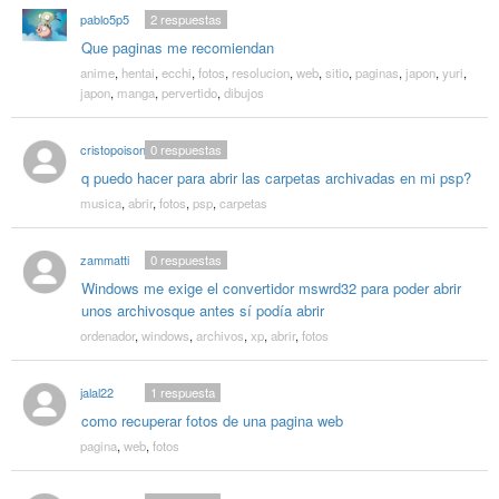
pablo5p5
2
respuestas
Que paginas me recomiendan
anime
,
hentai
,
ecchi
,
fotos
,
resolucion
,
web
,
sitio
,
paginas
,
japon
,
yuri
,
japon
,
manga
,
pervertido
,
dibujos
cristopoison
0
respuestas
q puedo hacer para abrir las carpetas archivadas en mi psp?
musica
,
abrir
,
fotos
,
psp
,
carpetas
zammatti
0
respuestas
Windows me exige el convertidor mswrd32 para poder abrir
unos archivosque antes sí podía abrir
ordenador
,
windows
,
archivos
,
xp
,
abrir
,
fotos
jalal22
1
respuesta
como recuperar fotos de una pagina web
pagina
,
web
,
fotos