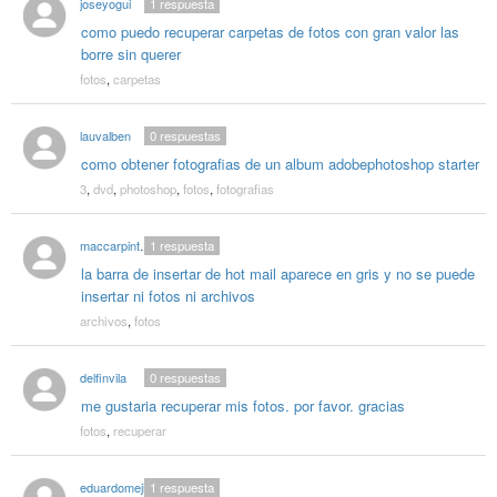
joseyogui
1
respuesta
como puedo recuperar carpetas de fotos con gran valor las
borre sin querer
fotos
,
carpetas
lauvalben
0
respuestas
como obtener fotografias de un album adobephotoshop starter
3
,
dvd
,
photoshop
,
fotos
,
fotografias
maccarpinteria
1
respuesta
la barra de insertar de hot mail aparece en gris y no se puede
insertar ni fotos ni archivos
archivos
,
fotos
delfinvila
0
respuestas
me gustaria recuperar mis fotos. por favor. gracias
fotos
,
recuperar
eduardomejia
1
respuesta