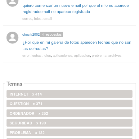
quiero comenzar un nuevo email por que el mio no aparece
registradoemail no aparece registrado
correo
,
fotos
,
email
chuchi2002j
4
respuestas
¿Por qué en mi galería de fotos aparecen fechas que no son
las correctas?
error
,
fechas
,
fotos
,
aplicaciones
,
aplicacion
,
problema
,
archivos
Temas
INTERNET
x 414
QUESTION
x 371
ORDENADOR
x 252
SEGURIDAD
x 190
PROBLEMA
x 182