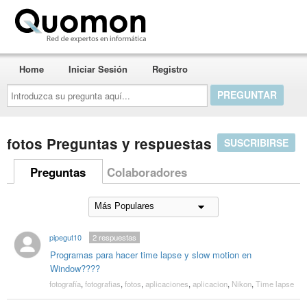
Quomon.es
Home
Iniciar Sesión
Registro
Introduzca
su
pregunta
aquí...
fotos Preguntas y respuestas
SUSCRIBIRSE
Preguntas
Colaboradores
pipegut10
2
respuestas
Programas para hacer time lapse y slow motion en
Window????
fotografía
,
fotografias
,
fotos
,
aplicaciones
,
aplicacion
,
Nikon
,
Time lapse