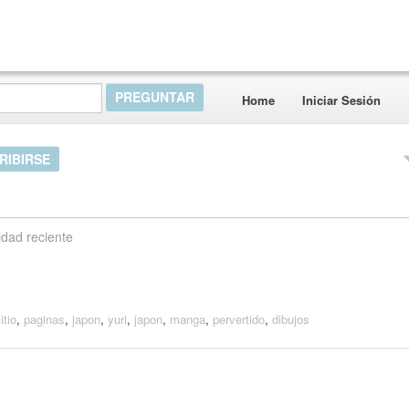
Home
Iniciar Sesión
RIBIRSE
idad reciente
itio
,
paginas
,
japon
,
yuri
,
japon
,
manga
,
pervertido
,
dibujos