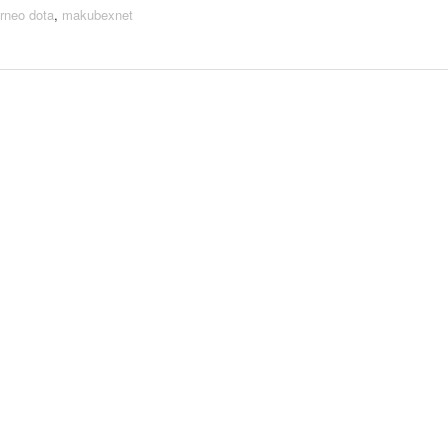
rneo dota
,
makubexnet