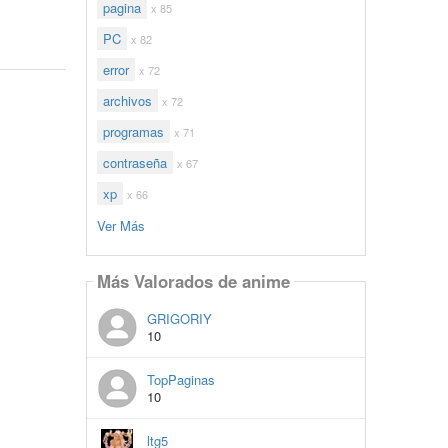
pagina
x 85
PC
x 82
error
x 72
archivos
x 72
programas
x 71
contraseña
x 67
xp
x 66
Ver Más
Más Valorados de anime
GRIGORIY
10
TopPaginas
10
ltg5