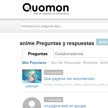
Quomon.es
Introduzca
su
pregunta
aquí...
anime Preguntas y respuestas
SUSC
Preguntas
Colaboradores
Más Populares
Aún Sin Respuesta
Recientes
Activ
2
respuestas
Que paginas me recomiendan
anime
,
hentai
,
ecchi
,
fotos
,
resolucion
,
web
,
s
pablo5p5
1
respuesta
mi pagina web en google