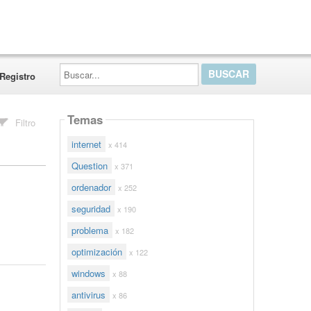
Buscar...
Registro
Temas
Filtro
internet
x 414
Question
x 371
ordenador
x 252
seguridad
x 190
problema
x 182
optimización
x 122
windows
x 88
antivirus
x 86