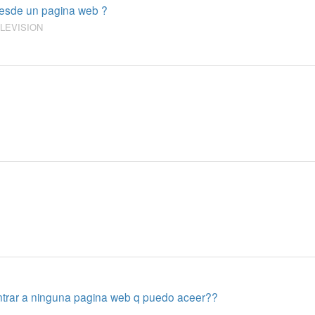
 desde un pagina web ?
LEVISION
 entrar a ninguna pagina web q puedo aceer??