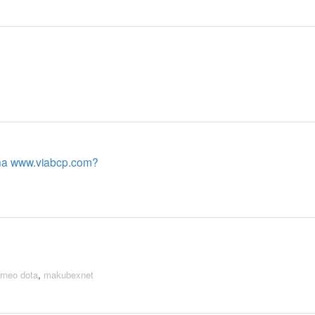
ina www.viabcp.com?
rneo dota
,
makubexnet