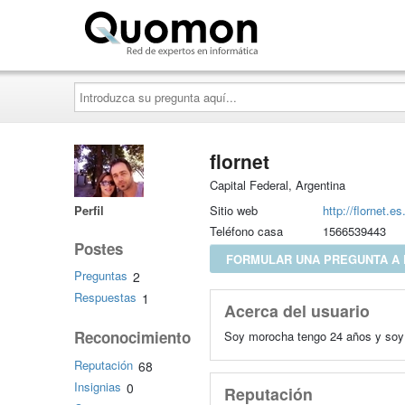
Quomon.es
Introduzca
su
pregunta
aquí...
flornet
Capital Federal, Argentina
Perfil
Sitio web
http://flornet.es.
Teléfono casa
1566539443
Postes
FORMULAR UNA PREGUNTA A
Preguntas
2
Respuestas
1
Acerca del usuario
Reconocimiento
Soy morocha tengo 24 años y soy 
Reputación
68
Insignias
0
Reputación