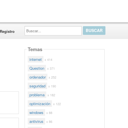
Buscar...
Registro
Temas
internet
x 414
Question
x 371
ordenador
x 252
seguridad
x 190
problema
x 182
optimización
x 122
windows
x 88
antivirus
x 86