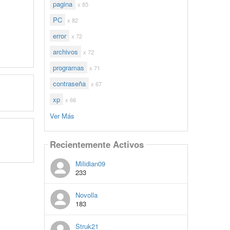
pagina
x 85
PC
x 82
error
x 72
archivos
x 72
programas
x 71
contraseña
x 67
xp
x 66
Ver Más
Recientemente Activos
Milidian09
233
Novolla
183
Struk21