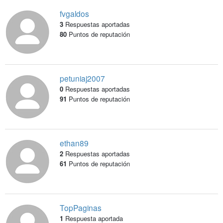
fvgaldos
3
Respuestas aportadas
80
Puntos de reputación
petuniaj2007
0
Respuestas aportadas
91
Puntos de reputación
ethan89
2
Respuestas aportadas
61
Puntos de reputación
TopPaginas
1
Respuesta aportada