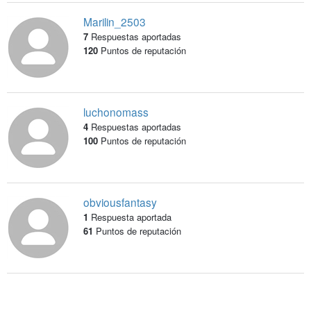
Marilin_2503
7
Respuestas aportadas
120
Puntos de reputación
luchonomass
4
Respuestas aportadas
100
Puntos de reputación
obviousfantasy
1
Respuesta aportada
61
Puntos de reputación