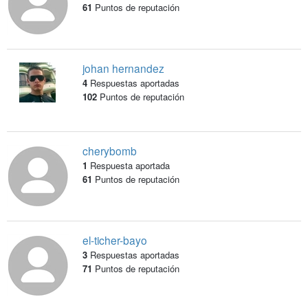
61
Puntos de reputación
johan hernandez
4
Respuestas aportadas
102
Puntos de reputación
cherybomb
1
Respuesta aportada
61
Puntos de reputación
el-ticher-bayo
3
Respuestas aportadas
71
Puntos de reputación