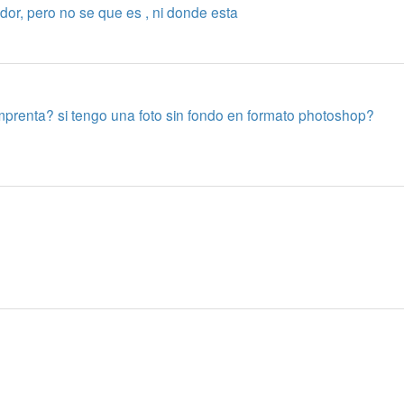
dor, pero no se que es , ni donde esta
mprenta? si tengo una foto sin fondo en formato photoshop?