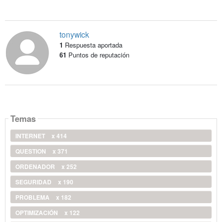
tonywick
1
Respuesta aportada
61
Puntos de reputación
Temas
INTERNET
x 414
QUESTION
x 371
ORDENADOR
x 252
SEGURIDAD
x 190
PROBLEMA
x 182
OPTIMIZACIÓN
x 122