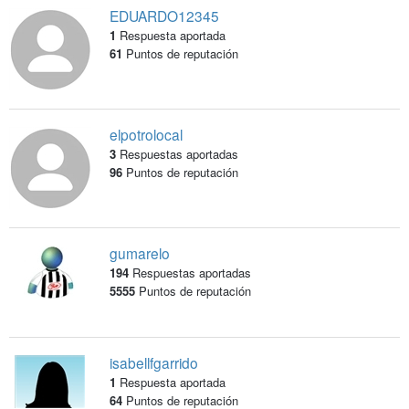
EDUARDO12345
1
Respuesta aportada
61
Puntos de reputación
elpotrolocal
3
Respuestas aportadas
96
Puntos de reputación
gumarelo
194
Respuestas aportadas
5555
Puntos de reputación
isabellfgarrido
1
Respuesta aportada
64
Puntos de reputación