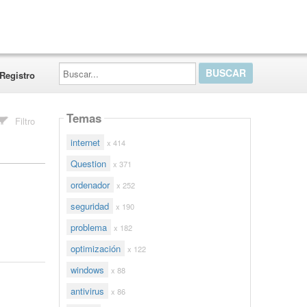
Buscar...
Registro
Temas
Filtro
internet
x 414
Question
x 371
ordenador
x 252
seguridad
x 190
problema
x 182
optimización
x 122
windows
x 88
antivirus
x 86