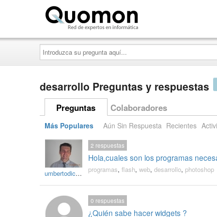
Quomon.es
Introduzca
su
pregunta
aquí...
desarrollo Preguntas y respuestas
Preguntas
Colaboradores
Más Populares
Aún Sin Respuesta
Recientes
Activ
2
respuestas
Hola,cuales son los programas necesari
programas
,
flash
,
web
,
desarrollo
,
photoshop
umbertodicandia
0
respuestas
¿Quién sabe hacer widgets ?