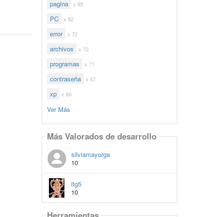
pagina
x 85
PC
x 82
error
x 72
archivos
x 72
programas
x 71
contraseña
x 67
xp
x 66
Ver Más
Más Valorados de desarrollo
silviamayorga
10
ltg5
10
Herramientas