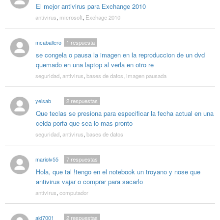
El mejor antivirus para Exchange 2010
antivirus
,
microsoft
,
Exchage 2010
mcaballero
1
respuesta
se congela o pausa la imagen en la reproduccion de un dvd
quemado en una laptop al verla en otro re
seguridad
,
antivirus
,
bases de datos
,
imagen pausada
yeisab
2
respuestas
Que teclas se presiona para especificar la fecha actual en una
celda porfa que sea lo mas pronto
seguridad
,
antivirus
,
bases de datos
mariolv55
7
respuestas
Hola, que tal !tengo en el notebook un troyano y nose que
antivirus vajar o comprar para sacarlo
antivirus
,
computador
ald7001
2
respuestas