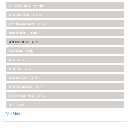
SEGURIDAD
x 190
PROBLEMA
x 182
OPTIMIZACIÓN
x 122
WINDOWS
x 88
ANTIVIRUS
x 86
PAGINA
x 85
PC
x 82
ERROR
x 72
ARCHIVOS
x 72
PROGRAMAS
x 71
CONTRASEÑA
x 67
XP
x 66
Ver Más