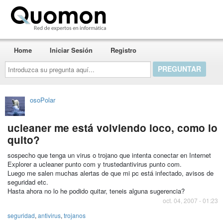
Quomon.es
Home
Iniciar Sesión
Registro
Introduzca
su
pregunta
aquí...
osoPolar
ucleaner me está volviendo loco, como lo
quito?
sospecho que tenga un virus o trojano que intenta conectar en Internet
Explorer a ucleaner punto com y trustedantivirus punto com.
Luego me salen muchas alertas de que mi pc está infectado, avisos de
seguridad etc.
Hasta ahora no lo he podido quitar, teneis alguna sugerencia?
oct. 04, 2007 - 01:23
seguridad
,
antivirus
,
trojanos