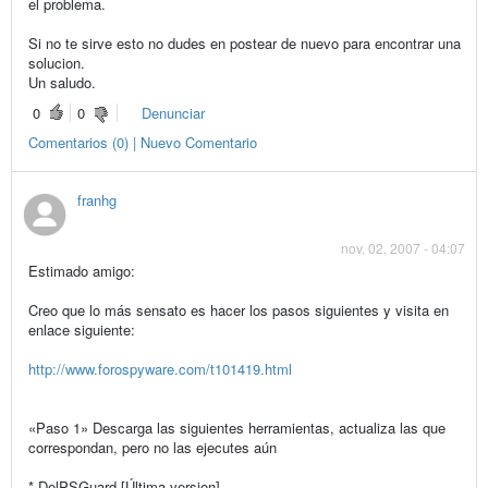
el problema.
Si no te sirve esto no dudes en postear de nuevo para encontrar una
solucion.
Un saludo.
0
0
Denunciar
Comentarios (0) | Nuevo Comentario
franhg
nov. 02, 2007 - 04:07
Estimado amigo:
Creo que lo más sensato es hacer los pasos siguientes y visita en
enlace siguiente:
http://www.forospyware.com/t101419.html
«Paso 1» Descarga las siguientes herramientas, actualiza las que
correspondan, pero no las ejecutes aún
* DelPSGuard [Última version]