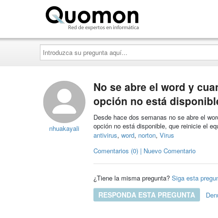
Quomon.es
Introduzca
su
pregunta
aquí...
No se abre el word y cua
opción no está disponibl
Desde hace dos semanas no se abre el word 
opción no está disponible, que reinicie el e
nhuakayali
antivirus
,
word
,
norton
,
Virus
Comentarios (0) | Nuevo Comentario
¿Tiene la misma pregunta?
Siga esta pregu
RESPONDA ESTA PREGUNTA
Den