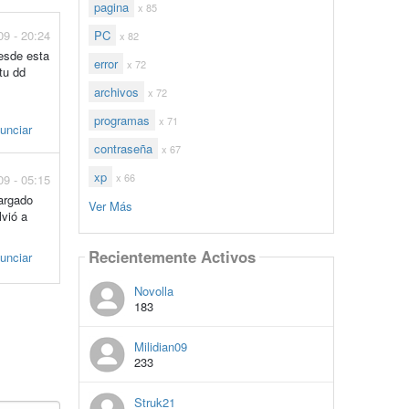
pagina
x 85
09 - 20:24
PC
x 82
esde esta
error
x 72
tu dd
archivos
x 72
programas
x 71
unciar
contraseña
x 67
xp
x 66
09 - 05:15
argado
Ver Más
lvió a
Recientemente Activos
unciar
Novolla
183
Milidian09
233
Struk21