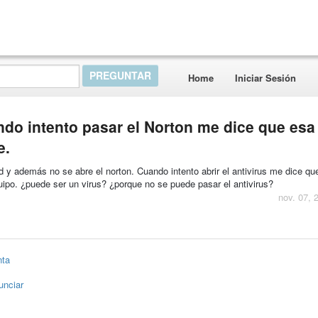
Home
Iniciar Sesión
ndo intento pasar el Norton me dice que esa
e.
y además no se abre el norton. Cuando intento abrir el antivirus me dice qu
quipo. ¿puede ser un virus? ¿porque no se puede pasar el antivirus?
nov. 07, 
nta
unciar