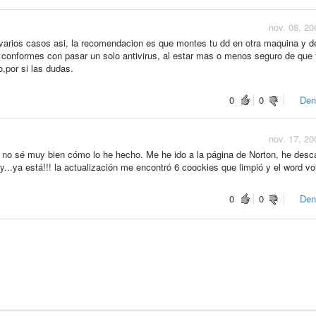
nov. 08, 20
varios casos asi, la recomendacion es que montes tu dd en otra maquina y d
e conformes con pasar un solo antivirus, al estar mas o menos seguro de que 
,por si las dudas.
0
0
Den
nov. 17, 20
 no sé muy bien cómo lo he hecho. Me he ido a la página de Norton, he desc
 y...ya está!!! la actualización me encontró 6 coockies que limpió y el word vo
0
0
Den