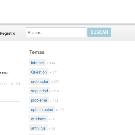
Buscar...
Registro
Temas
internet
x 414
Question
x 371
e esa
ordenador
x 252
2009 - 10:53
seguridad
x 190
problema
x 182
optimización
x 122
windows
x 88
antivirus
x 86