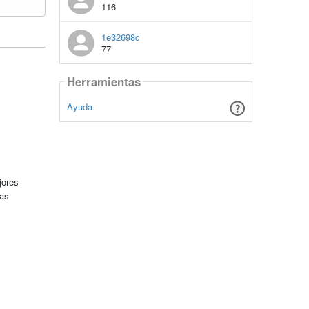
116
1e32698c
77
Herramientas
Ayuda
jores
tas