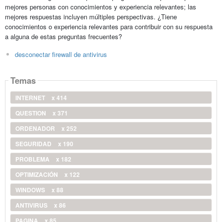
mejores personas con conocimientos y experiencia relevantes; las
mejores respuestas incluyen múltiples perspectivas. ¿Tiene
conocimientos o experiencia relevantes para contribuir con su respuesta
a alguna de estas preguntas frecuentes?
desconectar firewall de antivirus
Temas
INTERNET
x 414
QUESTION
x 371
ORDENADOR
x 252
SEGURIDAD
x 190
PROBLEMA
x 182
OPTIMIZACIÓN
x 122
WINDOWS
x 88
ANTIVIRUS
x 86
PAGINA
x 85