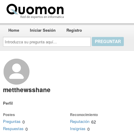
Quomon.es
Home
Iniciar Sesión
Registro
Introduzca
su
pregunta
aquí...
metthewsshane
Perfil
Postes
Reconocimiento
Preguntas
Reputación
0
62
Respuestas
Insignias
0
0