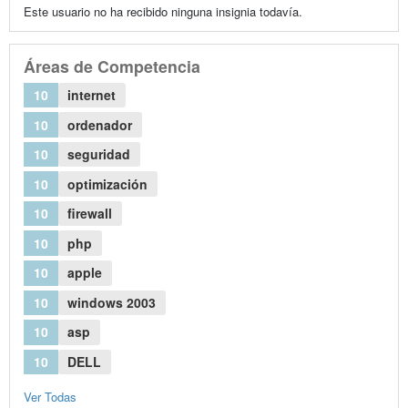
Este usuario no ha recibido ninguna insignia todavía.
Áreas de Competencia
10
internet
10
ordenador
10
seguridad
10
optimización
10
firewall
10
php
10
apple
10
windows 2003
10
asp
10
DELL
Ver Todas