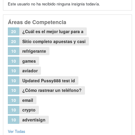
Este usuario no ha recibido ninguna insignia todavía.
Áreas de Competencia
20
¿Cuál es el mejor lugar para a
20
Sitio completo apuestas y casi
10
refrigerante
10
games
10
aviador
10
Updated Pussy888 test id
10
¿Cómo rastrear un teléfono?
10
email
10
crypto
10
advertisign
Ver Todas