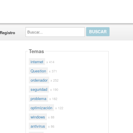
Buscar...
Registro
Temas
internet
x 414
Question
x 371
ordenador
x 252
seguridad
x 190
problema
x 182
optimización
x 122
windows
x 88
antivirus
x 86