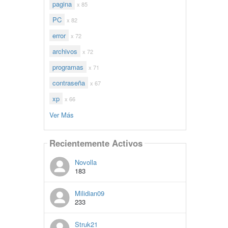
pagina
x 85
PC
x 82
error
x 72
archivos
x 72
programas
x 71
contraseña
x 67
xp
x 66
Ver Más
Recientemente Activos
Novolla
183
Milidian09
233
Struk21