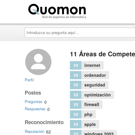
Quomon.es
Introduzca
su
pregunta
aquí...
11 Áreas de Compete
10
internet
10
ordenador
Perfil
10
seguridad
Postes
10
optimización
Preguntas
0
10
firewall
Respuestas
0
10
php
Reconocimiento
10
apple
Reputación
62
10
windows 2003