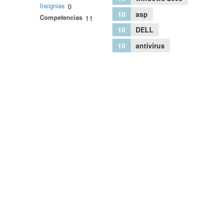
Insignias
0
10
asp
Competencias
11
10
DELL
10
antivirus