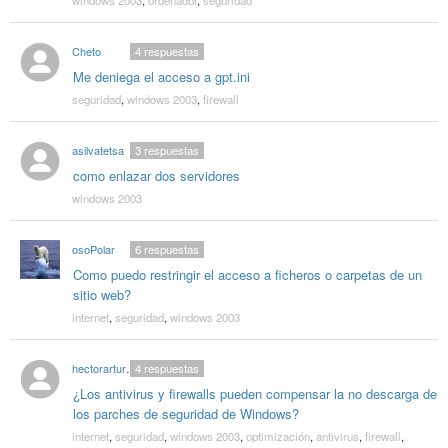
Cheto
4
respuestas
Me deniega el acceso a gpt.ini
seguridad
,
windows 2003
,
firewall
asilvatetsa
3
respuestas
como enlazar dos servidores
windows 2003
osoPolar
6
respuestas
Como puedo restringir el acceso a ficheros o carpetas de un
sitio web?
internet
,
seguridad
,
windows 2003
hectorarturoazuz
4
respuestas
¿Los antivirus y firewalls pueden compensar la no descarga de
los parches de seguridad de Windows?
internet
,
seguridad
,
windows 2003
,
optimización
,
antivirus
,
firewall
,