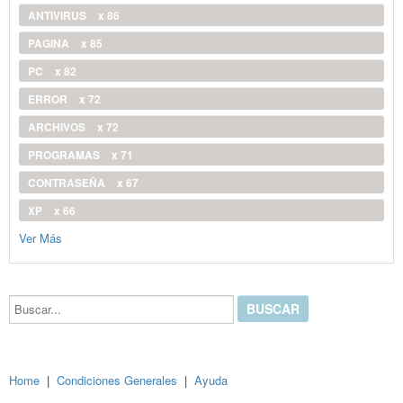
ANTIVIRUS
x 86
PAGINA
x 85
PC
x 82
ERROR
x 72
ARCHIVOS
x 72
PROGRAMAS
x 71
CONTRASEÑA
x 67
XP
x 66
Ver Más
Buscar...
Home
|
Condiciones Generales
|
Ayuda