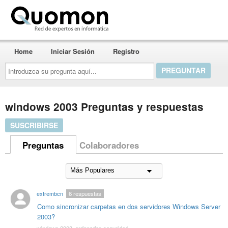
Quomon.es
Home
Iniciar Sesión
Registro
Introduzca
su
pregunta
aquí...
windows 2003 Preguntas y respuestas
SUSCRIBIRSE
Preguntas
Colaboradores
extrembcn
6
respuestas
Como sincronizar carpetas en dos servidores Windows Server
2003?
windows 2003
,
ordenador
,
seguridad