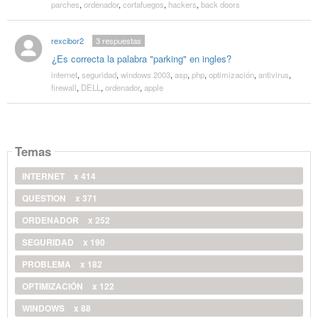
parches
,
ordenador
,
cortafuegos
,
hackers
,
back doors
rexcibor2
3
respuestas
¿Es correcta la palabra "parking" en ingles?
internet
,
seguridad
,
windows 2003
,
asp
,
php
,
optimización
,
antivirus
,
firewall
,
DELL
,
ordenador
,
apple
Temas
INTERNET
x 414
QUESTION
x 371
ORDENADOR
x 252
SEGURIDAD
x 190
PROBLEMA
x 182
OPTIMIZACIÓN
x 122
WINDOWS
x 88