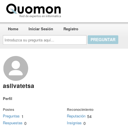
Quomon.es
Home
Iniciar Sesión
Registro
Introduzca
su
pregunta
aquí...
asilvatetsa
Perfil
Postes
Reconocimiento
Preguntas
Reputación
1
54
Respuestas
Insignias
0
0