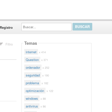
Buscar...
Registro
Temas
Filtro
internet
x 414
Question
x 371
ordenador
x 252
seguridad
x 190
problema
x 182
optimización
x 122
windows
x 88
antivirus
x 86