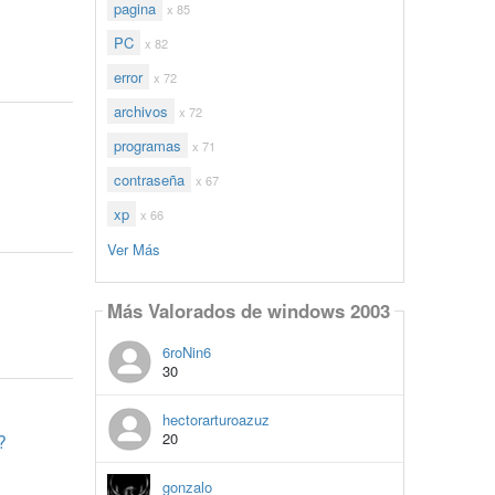
pagina
x 85
PC
x 82
error
x 72
archivos
x 72
programas
x 71
contraseña
x 67
xp
x 66
Ver Más
Más Valorados de windows 2003
6roNin6
30
hectorarturoazuz
20
?
gonzalo