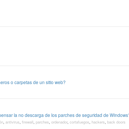
heros o carpetas de un sitio web?
mpensar la no descarga de los parches de seguridad de Windows
ón
,
antivirus
,
firewall
,
parches
,
ordenador
,
cortafuegos
,
hackers
,
back doors