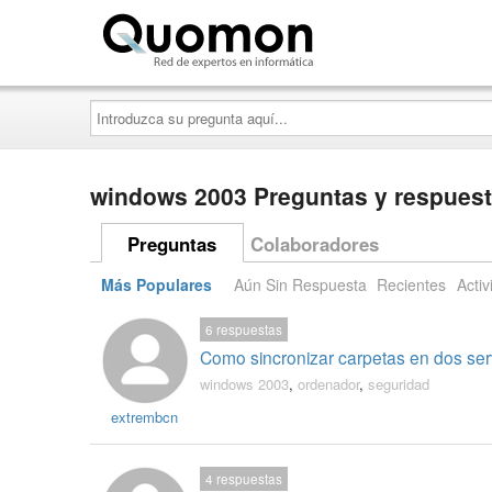
Quomon.es
Introduzca
su
pregunta
aquí...
windows 2003 Preguntas y respues
Preguntas
Colaboradores
Más Populares
Aún Sin Respuesta
Recientes
Activ
6
respuestas
Como sincronizar carpetas en dos se
windows 2003
,
ordenador
,
seguridad
extrembcn
4
respuestas