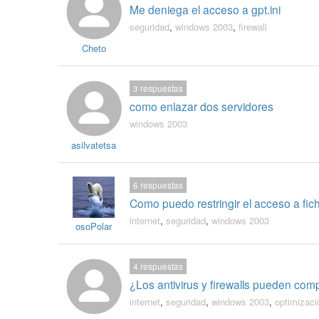
Me deniega el acceso a gpt.ini
seguridad
,
windows 2003
,
firewall
Cheto
3
respuestas
como enlazar dos servidores
windows 2003
asilvatetsa
6
respuestas
Como puedo restringir el acceso a fic
internet
,
seguridad
,
windows 2003
osoPolar
4
respuestas
¿Los antivirus y firewalls pueden co
internet
,
seguridad
,
windows 2003
,
optimizaci