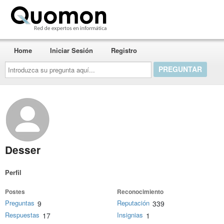
Quomon.es
Home
Iniciar Sesión
Registro
Introduzca
su
pregunta
aquí...
Desser
Perfil
Postes
Reconocimiento
Preguntas
Reputación
9
339
Respuestas
Insignias
17
1