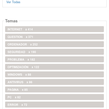
Ver Todas
Temas
INTERNET
x 414
QUESTION
x 371
ORDENADOR
x 252
SEGURIDAD
x 190
PROBLEMA
x 182
OPTIMIZACIÓN
x 122
WINDOWS
x 88
ANTIVIRUS
x 86
PAGINA
x 85
PC
x 82
ERROR
x 72