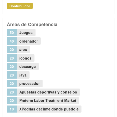
Contribuidor
Áreas de Competencia
50
Juegos
40
ordenador
20
ares
20
iconos
20
descarga
20
java
20
procesador
20
Apuestas deportivas y consejos
20
Preterm Labor Treatment Market
10
¿Podrías decirme dónde puedo e