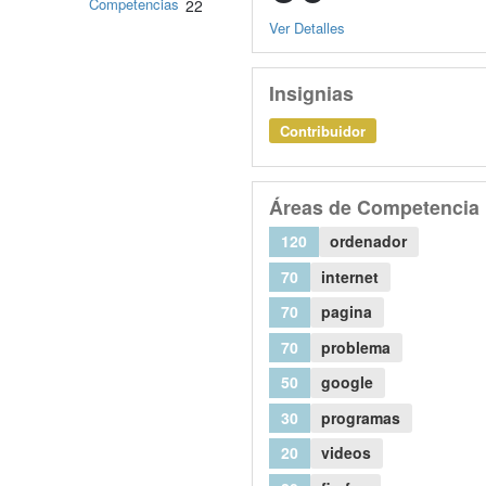
Competencias
22
Ver Detalles
Insignias
Contribuidor
Áreas de Competencia
120
ordenador
70
internet
70
pagina
70
problema
50
google
30
programas
20
videos