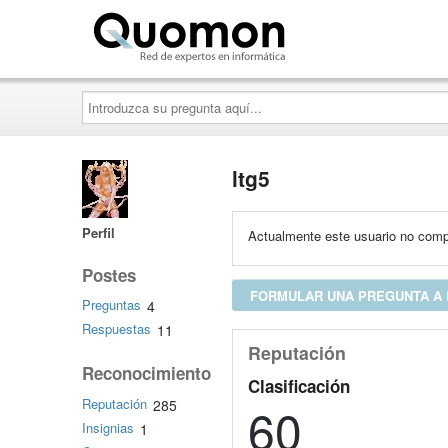
Quomon.es
Introduzca
su
pregunta
aquí...
ltg5
Perfil
Actualmente este usuario no compa
Postes
FORMULAR UNA PREGUNTA A 
Preguntas
4
Respuestas
11
Reputación
Reconocimiento
Clasificación
Reputación
285
60
Insignias
1