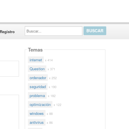
Buscar...
Registro
Temas
internet
x 414
Question
x 371
ordenador
x 252
seguridad
x 190
problema
x 182
optimización
x 122
windows
x 88
antivirus
x 86