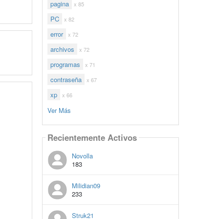
pagina
x 85
PC
x 82
error
x 72
archivos
x 72
programas
x 71
contraseña
x 67
xp
x 66
Ver Más
Recientemente Activos
Novolla
183
Milidian09
233
Struk21