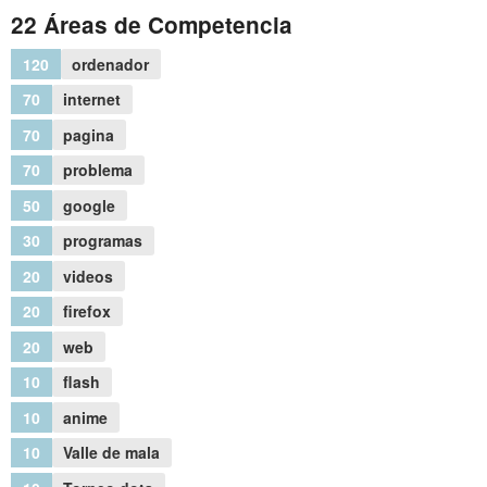
22 Áreas de Competencia
120
ordenador
70
internet
70
pagina
70
problema
50
google
30
programas
20
videos
20
firefox
20
web
10
flash
10
anime
10
Valle de mala