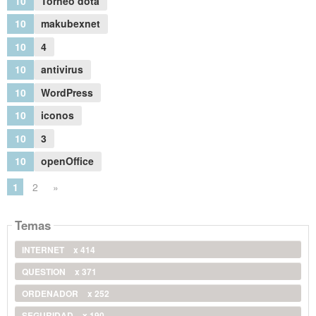
10
Torneo dota
10
makubexnet
10
4
10
antivirus
10
WordPress
10
iconos
10
3
10
openOffice
1
2
»
Temas
INTERNET
x 414
QUESTION
x 371
ORDENADOR
x 252
SEGURIDAD
x 190