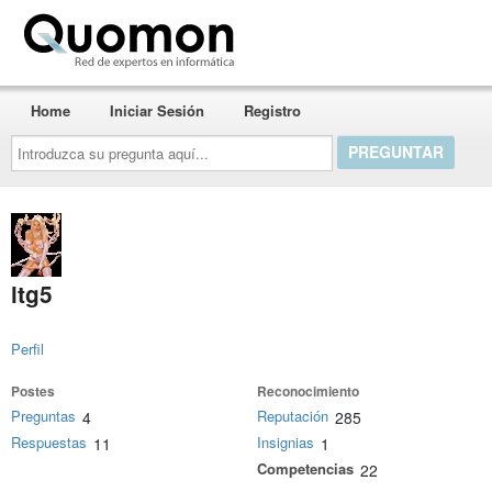
Quomon.es
Home
Iniciar Sesión
Registro
Introduzca
su
pregunta
aquí...
ltg5
Perfil
Postes
Reconocimiento
Preguntas
Reputación
4
285
Respuestas
Insignias
11
1
Competencias
22