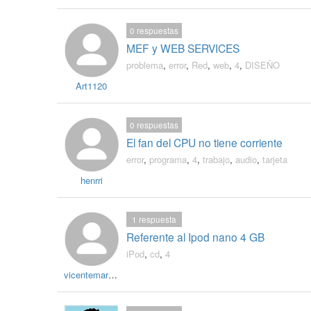
0
respuestas
MEF y WEB SERVICES
problema
,
error
,
Red
,
web
,
4
,
DISEÑO
Art1120
0
respuestas
El fan del CPU no tiene corriente
error
,
programa
,
4
,
trabajo
,
audio
,
tarjeta
henrri
1
respuesta
Referente al Ipod nano 4 GB
iPod
,
cd
,
4
vicentemaravi