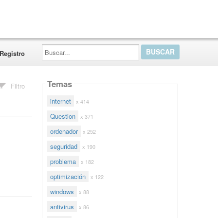
Buscar...
Registro
Temas
Filtro
internet
x 414
Question
x 371
ordenador
x 252
seguridad
x 190
problema
x 182
optimización
x 122
windows
x 88
antivirus
x 86