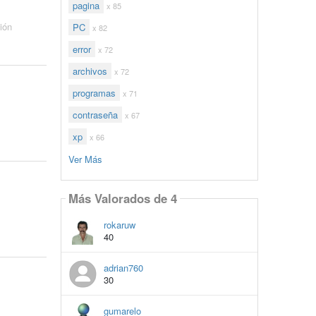
pagina
x 85
ión
PC
x 82
error
x 72
archivos
x 72
programas
x 71
contraseña
x 67
xp
x 66
Ver Más
Más Valorados de 4
rokaruw
40
adrian760
30
gumarelo