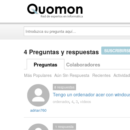
Quomon.es
Introduzca
su
pregunta
aquí...
4 Preguntas y respuestas
SUSCRIBIRS
Preguntas
Colaboradores
Más Populares
Aún Sin Respuesta
Recientes
Actividad
8
respuestas
Tengo un ordenador acer con windous v
ordenador
,
4
,
3
,
videos
adrian760
1
respuesta