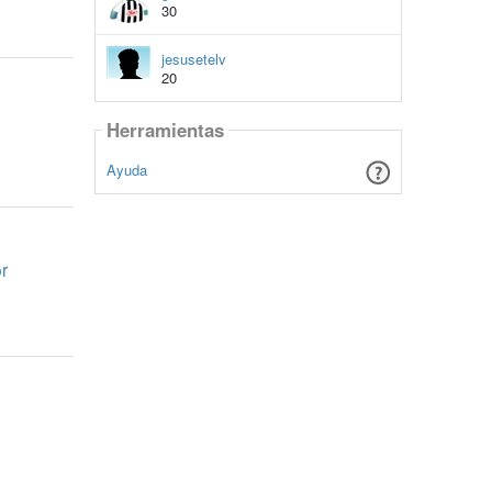
30
jesusetelv
20
Herramientas
Ayuda
r