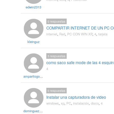
edwin2313
0
respuestas
COMPARTIR INTERNET DE UN PC C
internet
,
Red
,
PC CON WIN XP
,
4
,
tarjeta
kleinguz
3
respuestas
como saco safe mode de las 4 esquina
4
amparitogordillo
0
respuestas
Instalar una capturadora de video
windows
,
xp
,
PC
,
instalación
,
disco
,
4
dominguez2611