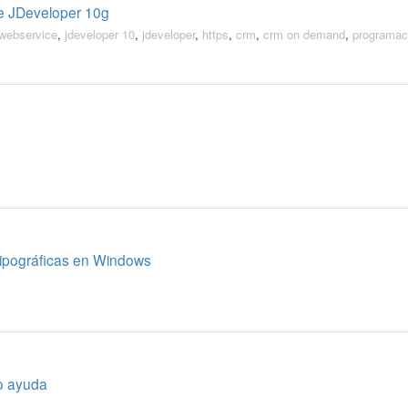
 JDeveloper 10g
webservice
,
jdeveloper 10
,
jdeveloper
,
https
,
crm
,
crm on demand
,
programac
Tipográficas en Windows
o ayuda