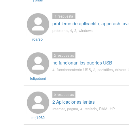
1
respuesta
probleme de aplicación, appcrash: av
problema
,
4
,
3
,
windows
roarsol
2
respuestas
no funcionan los puertos USB
4
,
funcionamiento USB
,
3
,
portatiles
,
drivers
felipebeni
0
respuestas
2 Aplicaciones lentas
internet
,
pagina
,
4
,
teclado
,
RAM
,
HP
mrj1982