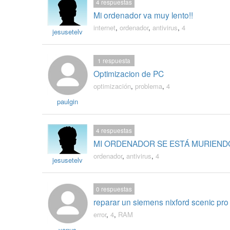
4
respuestas
Mi ordenador va muy lento!!
internet
,
ordenador
,
antivirus
,
4
jesusetelv
1
respuesta
Optimizacion de PC
optimización
,
problema
,
4
paulgin
4
respuestas
MI ORDENADOR SE ESTÁ MURIENDO!!!!!!!!
ordenador
,
antivirus
,
4
jesusetelv
0
respuestas
reparar un siemens nixford scenic pro
error
,
4
,
RAM
yonus