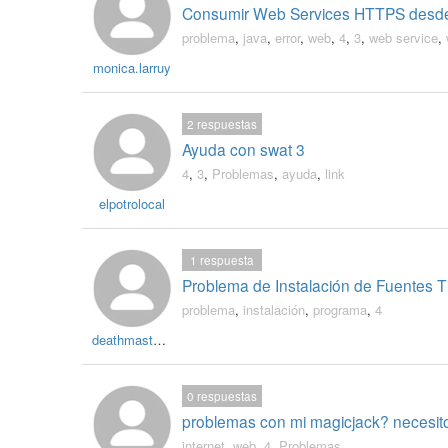
Consumir Web Services HTTPS desde
problema
,
java
,
error
,
web
,
4
,
3
,
web service
,
monica.larruy
2
respuestas
Ayuda con swat 3
4
,
3
,
Problemas
,
ayuda
,
link
elpotrolocal
1
respuesta
Problema de Instalación de Fuentes 
problema
,
instalación
,
programa
,
4
deathmaster18
0
respuestas
problemas con mi magicjack? necesit
internet
,
web
,
4
,
Problemas