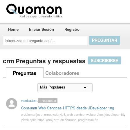
Quomon.es
Home
Iniciar Sesión
Registro
Introduzca
su
pregunta
aquí...
crm Preguntas y respuestas
SUSCRIBIRSE
Preguntas
Colaboradores
monica.larruy
1
respuesta
Consumir Web Services HTTPS desde JDeveloper 10g
problema
,
java
,
error
,
web
,
4
,
3
,
web service
,
webservice
,
jdeveloper 10
,
jdeveloper
,
https
,
crm
,
crm on demand
,
programación