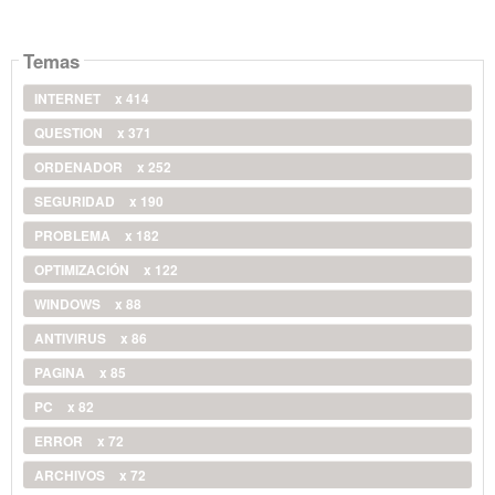
Temas
INTERNET
x 414
QUESTION
x 371
ORDENADOR
x 252
SEGURIDAD
x 190
PROBLEMA
x 182
OPTIMIZACIÓN
x 122
WINDOWS
x 88
ANTIVIRUS
x 86
PAGINA
x 85
PC
x 82
ERROR
x 72
ARCHIVOS
x 72