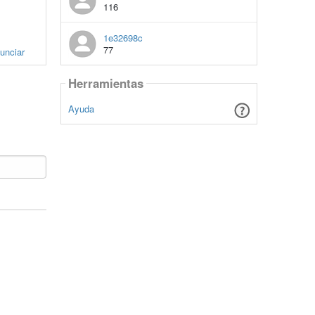
116
1e32698c
77
unciar
Herramientas
Ayuda