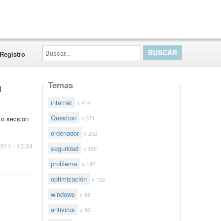
Buscar...
Registro
Temas
u
internet
x 414
Question
x 371
 o secsion
ordenador
x 252
2011 - 13:24
seguridad
x 190
problema
x 182
optimización
x 122
windows
x 88
antivirus
x 86