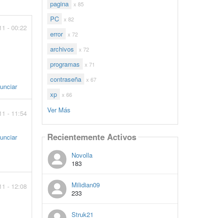
pagina
x 85
PC
x 82
11 - 00:22
error
x 72
archivos
x 72
programas
x 71
contraseña
x 67
unciar
xp
x 66
Ver Más
11 - 11:54
Recientemente Activos
unciar
Novolla
183
Milidian09
11 - 12:08
233
Struk21