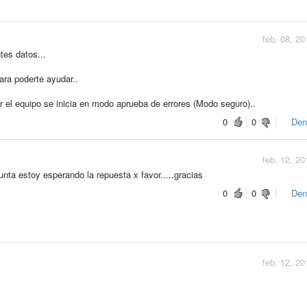
feb. 08, 20
tes datos...
ra poderte ayudar..
r el equipo se inicia en modo aprueba de errores (Modo seguro)..
0
0
Den
feb. 12, 20
unta estoy esperando la repuesta x favor.....gracias
0
0
Den
feb. 12, 20