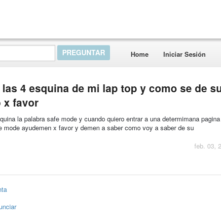
Home
Iniciar Sesión
las 4 esquina de mi lap top y como se de s
 x favor
squina la palabra safe mode y cuando quiero entrar a una determimana pagina
safe mode ayudemen x favor y demen a saber como voy a saber de su
feb. 03, 
nta
unciar