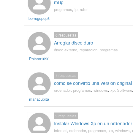
mi ip
programas
,
ip
,
ruter
borregopop3
0
respuestas
Arreglar disco duro
disco externo
,
reparacion
,
programas
Poison1090
4
respuestas
como se convirtio una version original
ordenador
,
programas
,
windows
,
xp
,
Software
mariacubita
9
respuestas
Instalar Windows Xp en un ordenador
internet
,
ordenador
,
programas
,
xp
,
windows
,