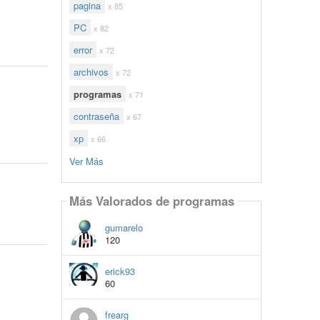
pagina
x 85
PC
x 82
error
x 72
archivos
x 72
programas
x 71
contraseña
x 67
xp
x 66
Ver Más
Más Valorados de programas
gumarelo
120
erick93
60
frearg