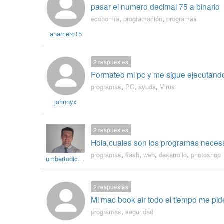
pasar el numero decimal 75 a binario
economía
,
programación
,
programas
anarriero15
2
respuestas
Formateo mi pc y me sigue ejecutando 
programas
,
PC
,
ayuda
,
Virus
johnnyx
2
respuestas
Hola,cuales son los programas necesari
programas
,
flash
,
web
,
desarrollo
,
photoshop
umbertodicandia
2
respuestas
Mi mac book air todo el tiempo me pid
programas
,
seguridad