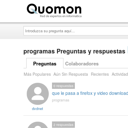
Quomon.es
Introduzca
su
pregunta
aquí...
programas Preguntas y respuestas
Preguntas
Colaboradores
Más Populares
Aún Sin Respuesta
Recientes
Actividad
0
respuestas
que le pasa a firefox y video downloa
programas
dvdnet
2
respuestas