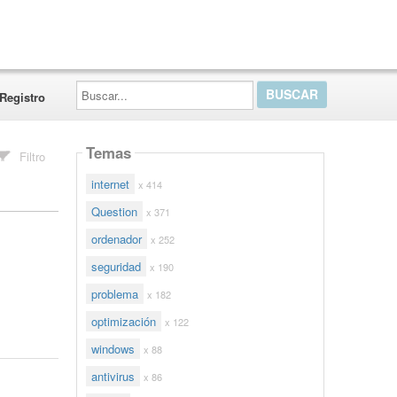
Buscar...
Registro
Temas
Filtro
internet
x 414
Question
x 371
ordenador
x 252
seguridad
x 190
problema
x 182
optimización
x 122
windows
x 88
antivirus
x 86