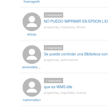
linamagreth
3
respuestas
NO PUEDO IMPRIMIR EN EPSON LX3
programas
,
impresora
,
drivers
elninja
3
respuestas
Se puede controlar una Biblioteca con
programas
,
optimización
elcerrodelasilla
1
respuesta
que es WMS idle
programas
,
seguridad
,
musica
mariomadryn