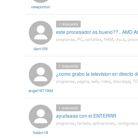
newponton
1
respuesta
este procesador es bueno??.. AMD At
programas
,
PC
,
portatiles
,
RAM
,
disco
,
proce
dani159
1
respuesta
¿como grabo la television en directo
programas
,
pagina
,
web
,
video
,
descargar
,
TE
angel1671994
1
respuesta
ayudaaaa con el ENTERRR
programas
,
teclado
,
aplicaciones
,
configuraci
halam18