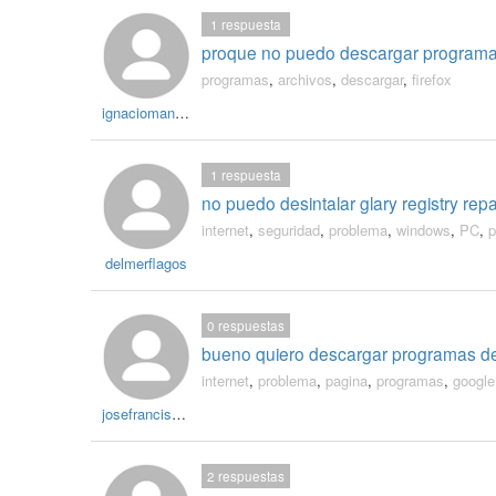
1
respuesta
proque no puedo descargar programas, 
programas
,
archivos
,
descargar
,
firefox
ignaciomanprieto
1
respuesta
no puedo desintalar glary registry repa
internet
,
seguridad
,
problema
,
windows
,
PC
,
p
delmerflagos
0
respuestas
bueno quiero descargar programas del
internet
,
problema
,
pagina
,
programas
,
google
josefrancisco2515
2
respuestas