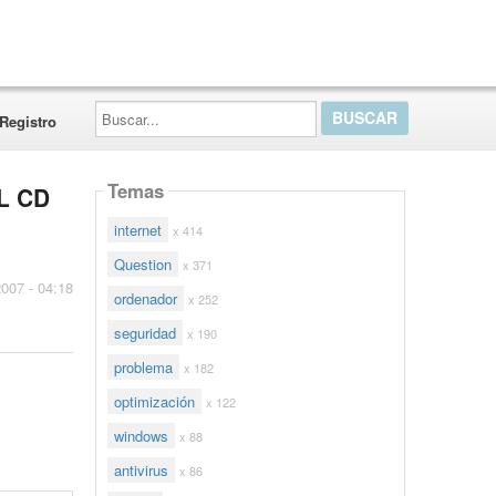
Buscar...
Registro
Temas
L CD
internet
x 414
Question
x 371
2007 - 04:18
ordenador
x 252
seguridad
x 190
problema
x 182
optimización
x 122
windows
x 88
antivirus
x 86