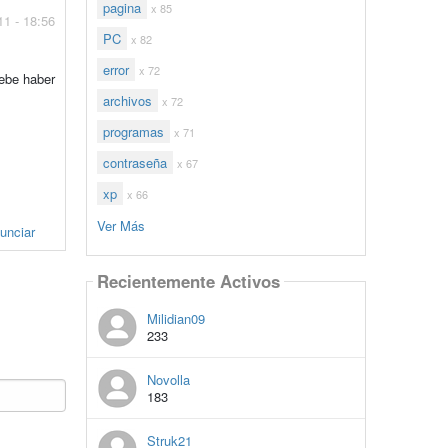
pagina
x 85
11 - 18:56
PC
x 82
error
x 72
debe haber
archivos
x 72
programas
x 71
contraseña
x 67
xp
x 66
Ver Más
unciar
Recientemente Activos
Milidian09
233
Novolla
183
Struk21