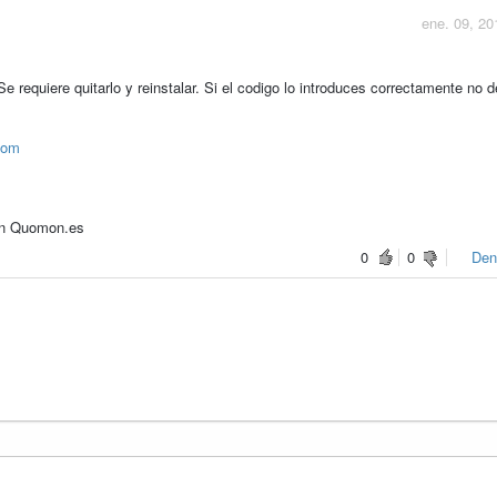
ene. 09, 20
Se requiere quitarlo y reinstalar. Si el codigo lo introduces correctamente no 
.com
 en Quomon.es
0
0
Den