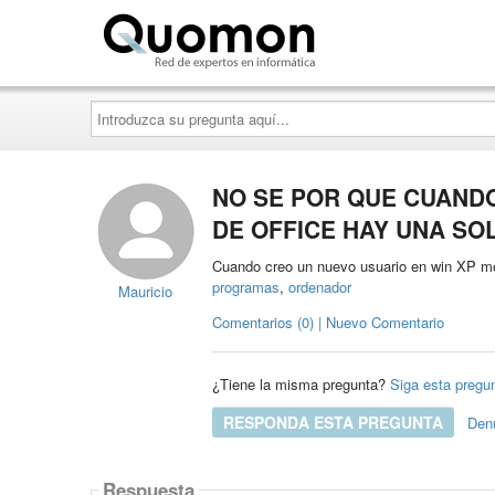
Quomon.es
Introduzca
su
pregunta
aquí...
NO SE POR QUE CUANDO
DE OFFICE HAY UNA SO
Cuando creo un nuevo usuario en win XP me 
programas
,
ordenador
Mauricio
Comentarios (0) | Nuevo Comentario
¿Tiene la misma pregunta?
Siga esta pregu
RESPONDA ESTA PREGUNTA
Den
Respuesta