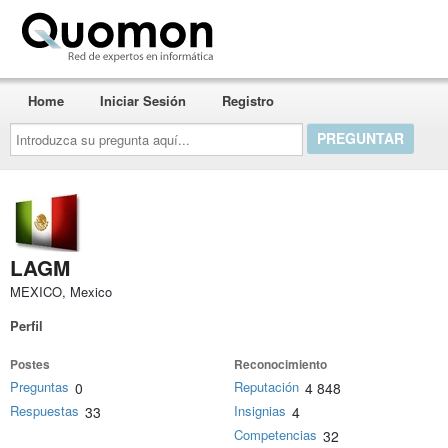
Quomon.es
Home
Iniciar Sesión
Registro
Introduzca
su
pregunta
aquí...
LAGM
MEXICO, Mexico
Perfil
Postes
Reconocimiento
Preguntas
Reputación
0
4 848
Respuestas
Insignias
33
4
Competencias
32