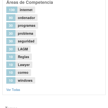
Áreas de Competencia
130
internet
90
ordenador
30
programas
30
problema
30
seguridad
30
LAGM
10
Reglas
10
Lawyer
10
correo
10
windows
Ver Todas