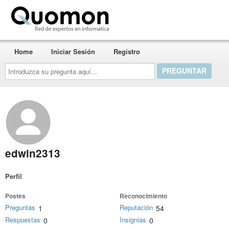
Quomon.es
Home
Iniciar Sesión
Registro
Introduzca
su
pregunta
aquí...
edwin2313
Perfil
Postes
Reconocimiento
Preguntas
Reputación
1
54
Respuestas
Insignias
0
0