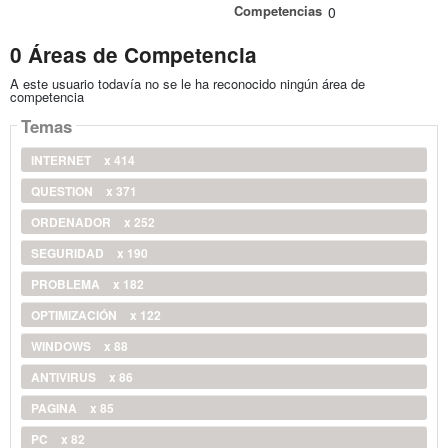
Competencias
0
0 Áreas de Competencia
A este usuario todavía no se le ha reconocido ningún área de
competencia
Temas
INTERNET
x 414
QUESTION
x 371
ORDENADOR
x 252
SEGURIDAD
x 190
PROBLEMA
x 182
OPTIMIZACIÓN
x 122
WINDOWS
x 88
ANTIVIRUS
x 86
PAGINA
x 85
PC
x 82