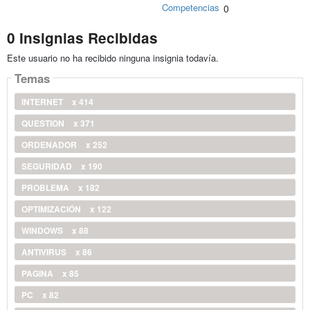
Competencias
0
0 Insignias Recibidas
Este usuario no ha recibido ninguna insignia todavía.
Temas
INTERNET
x 414
QUESTION
x 371
ORDENADOR
x 252
SEGURIDAD
x 190
PROBLEMA
x 182
OPTIMIZACIÓN
x 122
WINDOWS
x 88
ANTIVIRUS
x 86
PAGINA
x 85
PC
x 82