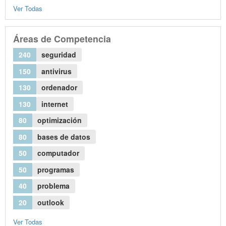
Ver Todas
Áreas de Competencia
240
seguridad
150
antivirus
130
ordenador
130
internet
80
optimización
80
bases de datos
50
computador
50
programas
40
problema
20
outlook
Ver Todas