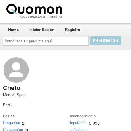
Quomon.es
Home
Iniciar Sesión
Registro
Introduzca
su
pregunta
aquí...
Cheto
Madrid, Spain
Perfil
Postes
Reconocimiento
Preguntas
Reputación
2
3 995
Respuestas
Insignias
66
6