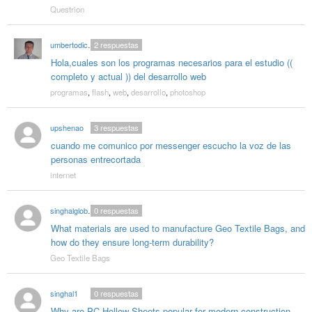
Questrion
umbertodicandia
2
respuestas
Hola,cuales son los programas necesarios para el estudio ((
completo y actual )) del desarrollo web
programas
,
flash
,
web
,
desarrollo
,
photoshop
upshenao
3
respuestas
cuando me comunico por messenger escucho la voz de las
personas entrecortada
internet
singhalglobal003
0
respuestas
What materials are used to manufacture Geo Textile Bags, and
how do they ensure long-term durability?
Geo Textile Bags
singhal1
0
respuestas
Why are PC Hollow Sheets popular for modern construction