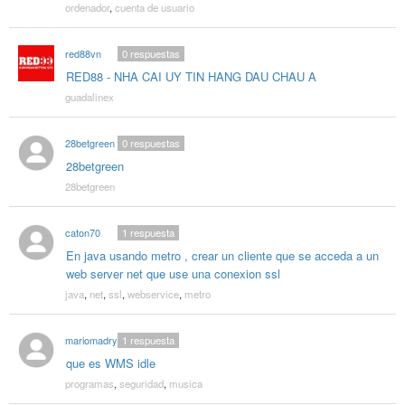
ordenador
,
cuenta de usuario
red88vn
0
respuestas
RED88 - NHA CAI UY TIN HANG DAU CHAU A
guadalinex
28betgreen
0
respuestas
28betgreen
28betgreen
caton70
1
respuesta
En java usando metro , crear un cliente que se acceda a un
web server net que use una conexion ssl
java
,
net
,
ssl
,
webservice
,
metro
mariomadryn
1
respuesta
que es WMS idle
programas
,
seguridad
,
musica