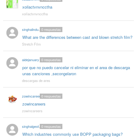
xoilactvnvncctha
xoilactvnvncctha
singhalindustries02
0
respuestas
What are the differences between cast and blown stretch film?
Stretch Film
aidejanuary
0
respuestas
por que no puedo cancelar ni eliminar en el area de descarga
unas canciones ,secongelaron
descargas de ares
zowincareers
0
respuestas
zowincareers
zowincareers
singhalgeotextitle
0
respuestas
Which industries commonly use BOPP packaging bags?