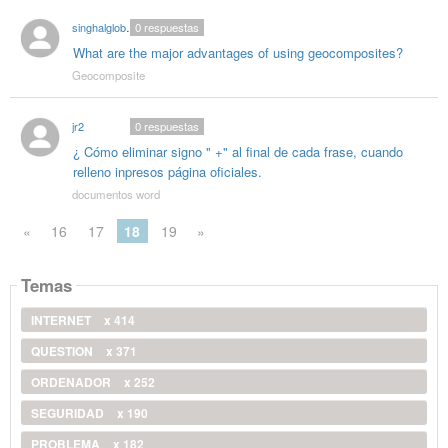
singhalglobal003
0
respuestas
What are the major advantages of using geocomposites?
Geocomposite
jr2
0
respuestas
¿ Cómo eliminar signo " +" al final de cada frase, cuando
relleno inpresos página oficiales.
documentos word
«
16
17
18
19
»
Temas
INTERNET
x 414
QUESTION
x 371
ORDENADOR
x 252
SEGURIDAD
x 190
PROBLEMA
x 182