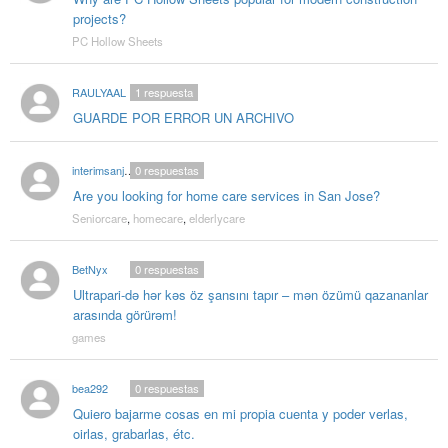
projects?
PC Hollow Sheets
RAULYAAL
1
respuesta
GUARDE POR ERROR UN ARCHIVO
interimsanjose
0
respuestas
Are you looking for home care services in San Jose?
Seniorcare
,
homecare
,
elderlycare
BetNyx
0
respuestas
Ultrapari-də hər kəs öz şansını tapır – mən özümü qazananlar
arasında görürəm!
games
bea292
0
respuestas
Quiero bajarme cosas en mi propia cuenta y poder verlas,
oirlas, grabarlas, étc.