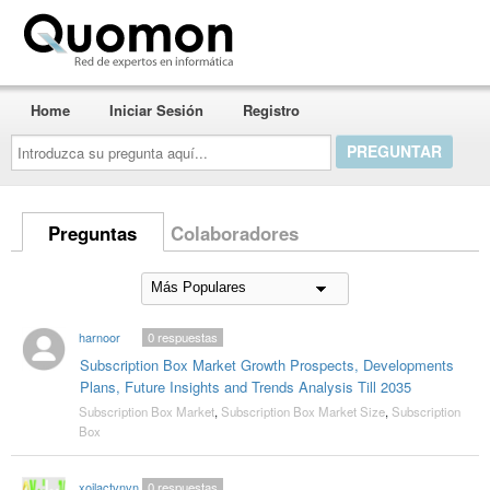
Quomon.es
Home
Iniciar Sesión
Registro
Introduzca
su
pregunta
aquí...
Preguntas
Colaboradores
harnoor
0
respuestas
Subscription Box Market Growth Prospects, Developments
Plans, Future Insights and Trends Analysis Till 2035
Subscription Box Market
,
Subscription Box Market Size
,
Subscription
Box
xoilactvnvncctha
0
respuestas