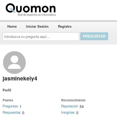
Quomon.es
Home
Iniciar Sesión
Registro
Introduzca
su
pregunta
aquí...
jasminekely4
Perfil
Postes
Reconocimiento
Preguntas
Reputación
1
54
Respuestas
Insignias
0
0