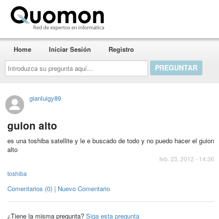
Quomon.es
Home
Iniciar Sesión
Registro
Introduzca
su
pregunta
aquí...
gianluigy89
guion alto
es una toshiba satellite y le e buscado de todo y no puedo hacer el guion
alto
feb. 23, 2012 - 14:36
toshiba
Comentarios (0) | Nuevo Comentario
¿Tiene la misma pregunta?
Siga esta pregunta