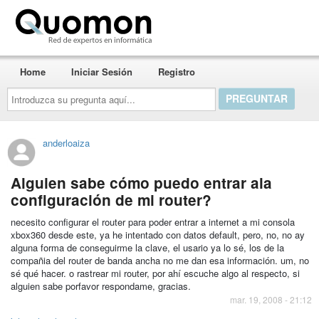
Quomon.es
Home
Iniciar Sesión
Registro
Introduzca
su
pregunta
aquí...
anderloaiza
Alguien sabe cómo puedo entrar ala
configuración de mi router?
necesito configurar el router para poder entrar a internet a mi consola
xbox360 desde este, ya he intentado con datos default, pero, no, no ay
alguna forma de conseguirme la clave, el usario ya lo sé, los de la
compañia del router de banda ancha no me dan esa información. um, no
sé qué hacer. o rastrear mi router, por ahí escuche algo al respecto, si
alguien sabe porfavor respondame, gracias.
mar. 19, 2008 - 21:12