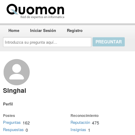
Quomon.es
Home
Iniciar Sesión
Registro
Introduzca
su
pregunta
aquí...
Singhal
Perfil
Postes
Reconocimiento
Preguntas
Reputación
162
475
Respuestas
Insignias
0
1