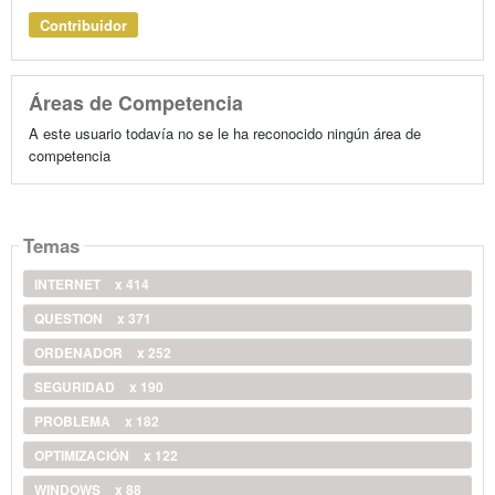
Contribuidor
Áreas de Competencia
A este usuario todavía no se le ha reconocido ningún área de
competencia
Temas
INTERNET
x 414
QUESTION
x 371
ORDENADOR
x 252
SEGURIDAD
x 190
PROBLEMA
x 182
OPTIMIZACIÓN
x 122
WINDOWS
x 88