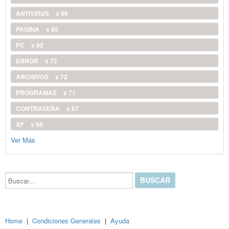
ANTIVIRUS
x 86
PAGINA
x 85
PC
x 82
ERROR
x 72
ARCHIVOS
x 72
PROGRAMAS
x 71
CONTRASEÑA
x 67
XP
x 66
Ver Más
Buscar...
Home
|
Condiciones Generales
|
Ayuda