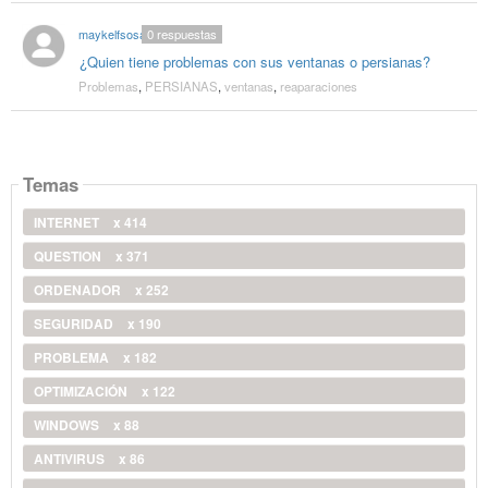
maykelfsosa
0
respuestas
¿Quien tiene problemas con sus ventanas o persianas?
Problemas
,
PERSIANAS
,
ventanas
,
reaparaciones
Temas
INTERNET
x 414
QUESTION
x 371
ORDENADOR
x 252
SEGURIDAD
x 190
PROBLEMA
x 182
OPTIMIZACIÓN
x 122
WINDOWS
x 88
ANTIVIRUS
x 86