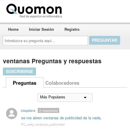
Quomon.es
Home
Iniciar Sesión
Registro
Introduzca
su
pregunta
aquí...
ventanas Preguntas y respuestas
SUSCRIBIRSE
Preguntas
Colaboradores
luisgaliana
2
respuestas
se me abren ventanas de publicidad de la nada,
PC
,
web
,
ventanas
,
publicidad