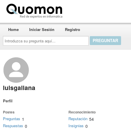
Quomon.es
Home
Iniciar Sesión
Registro
Introduzca
su
pregunta
aquí...
luisgaliana
Perfil
Postes
Reconocimiento
Preguntas
Reputación
1
54
Respuestas
Insignias
0
0