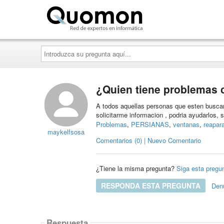
Quomon.es
Introduzca
su
pregunta
aquí...
¿Quien tiene problemas 
A todos aquellas personas que esten buscan
solicitarme informacion , podria ayudarlos, 
Problemas
,
PERSIANAS
,
ventanas
,
reapar
maykelfsosa
Comentarios (0) | Nuevo Comentario
¿Tiene la misma pregunta?
Siga esta pregu
RESPONDA ESTA PREGUNTA
Den
Respuesta