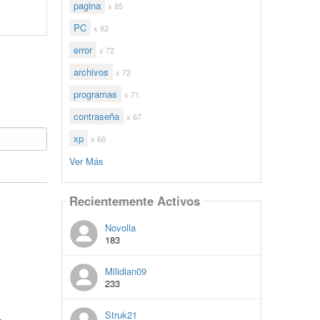
pagina
x 85
PC
x 82
error
x 72
archivos
x 72
programas
x 71
contraseña
x 67
xp
x 66
Ver Más
Recientemente Activos
Novolla
183
Milidian09
233
Struk21