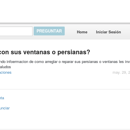
Home
Iniciar Sesión
con sus ventanas o persianas?
do infoermacion de como arreglar o reparar sus persianas o ventanas les inv
saludos
aciones
may. 29, 
nta
unciar