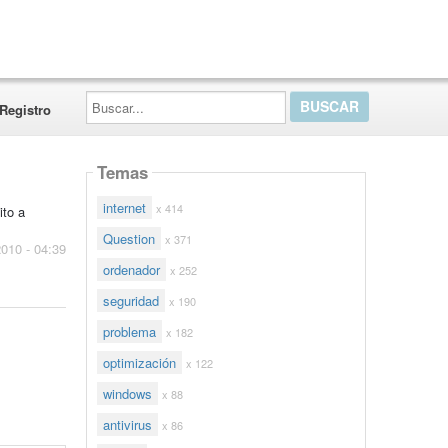
Buscar...
Registro
Temas
internet
x 414
ito a
Question
x 371
2010 - 04:39
ordenador
x 252
seguridad
x 190
problema
x 182
optimización
x 122
windows
x 88
antivirus
x 86