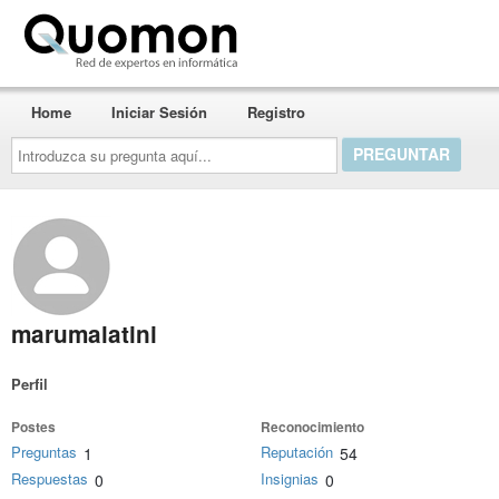
Quomon.es
Home
Iniciar Sesión
Registro
Introduzca
su
pregunta
aquí...
marumalatini
Perfil
Postes
Reconocimiento
Preguntas
Reputación
1
54
Respuestas
Insignias
0
0