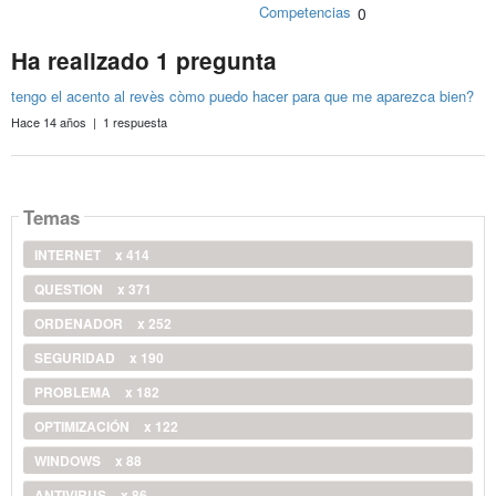
Competencias
0
Ha realizado 1 pregunta
tengo el acento al revès còmo puedo hacer para que me aparezca bien?
Hace 14 años | 1 respuesta
Temas
INTERNET
x 414
QUESTION
x 371
ORDENADOR
x 252
SEGURIDAD
x 190
PROBLEMA
x 182
OPTIMIZACIÓN
x 122
WINDOWS
x 88
ANTIVIRUS
x 86