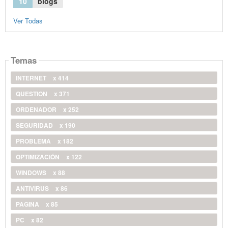
10
blogs
Ver Todas
Temas
INTERNET
x 414
QUESTION
x 371
ORDENADOR
x 252
SEGURIDAD
x 190
PROBLEMA
x 182
OPTIMIZACIÓN
x 122
WINDOWS
x 88
ANTIVIRUS
x 86
PAGINA
x 85
PC
x 82