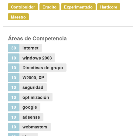
Contribuidor
Erudito
Experimentado
Hardcore
Maestro
Áreas de Competencia
30
internet
10
windows 2003
10
Directivas de grupo
10
W2000, XP
10
seguridad
10
optimización
10
google
10
adsense
10
webmasters