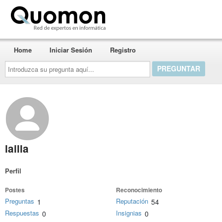
Quomon.es
Home
Iniciar Sesión
Registro
Introduzca
su
pregunta
aquí...
lailla
Perfil
Postes
Reconocimiento
Preguntas
Reputación
1
54
Respuestas
Insignias
0
0