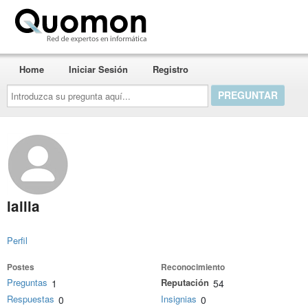
Quomon.es
Home
Iniciar Sesión
Registro
Introduzca
su
pregunta
aquí...
lailla
Perfil
Postes
Reconocimiento
Preguntas
Reputación
1
54
Respuestas
Insignias
0
0