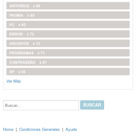
ANTIVIRUS
x 86
PAGINA
x 85
PC
x 82
ERROR
x 72
ARCHIVOS
x 72
PROGRAMAS
x 71
CONTRASEÑA
x 67
XP
x 66
Ver Más
Buscar...
Home
|
Condiciones Generales
|
Ayuda