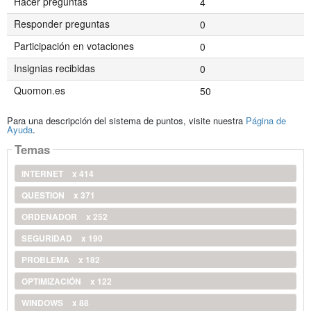
Hacer preguntas
4
Responder preguntas
0
Participación en votaciones
0
Insignias recibidas
0
Quomon.es
50
Para una descripción del sistema de puntos, visite nuestra
Página de
Ayuda
.
Temas
INTERNET
x 414
QUESTION
x 371
ORDENADOR
x 252
SEGURIDAD
x 190
PROBLEMA
x 182
OPTIMIZACIÓN
x 122
WINDOWS
x 88