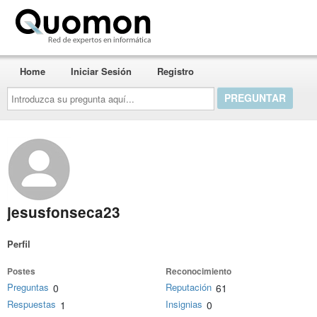
Quomon.es
Home
Iniciar Sesión
Registro
Introduzca
su
pregunta
aquí...
jesusfonseca23
Perfil
Postes
Reconocimiento
Preguntas
Reputación
0
61
Respuestas
Insignias
1
0