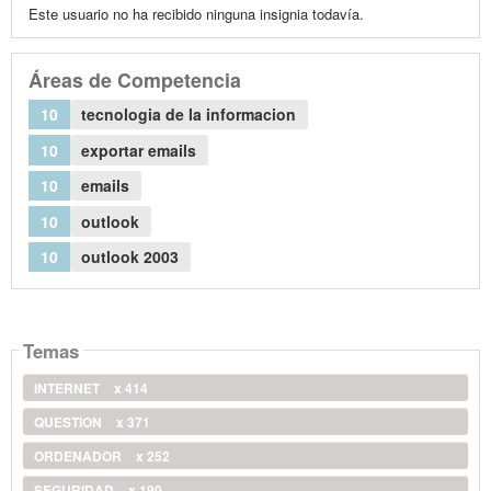
Este usuario no ha recibido ninguna insignia todavía.
Áreas de Competencia
10
tecnologia de la informacion
10
exportar emails
10
emails
10
outlook
10
outlook 2003
Temas
INTERNET
x 414
QUESTION
x 371
ORDENADOR
x 252
SEGURIDAD
x 190