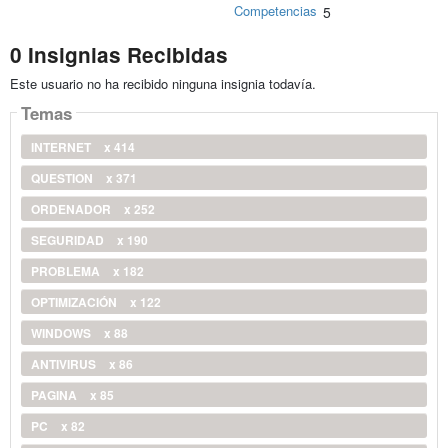
Competencias
5
0 Insignias Recibidas
Este usuario no ha recibido ninguna insignia todavía.
Temas
INTERNET
x 414
QUESTION
x 371
ORDENADOR
x 252
SEGURIDAD
x 190
PROBLEMA
x 182
OPTIMIZACIÓN
x 122
WINDOWS
x 88
ANTIVIRUS
x 86
PAGINA
x 85
PC
x 82