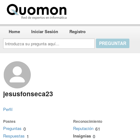
Quomon.es
Home
Iniciar Sesión
Registro
Introduzca
su
pregunta
aquí...
jesusfonseca23
Perfil
Postes
Reconocimiento
Preguntas
Reputación
0
61
Respuestas
Insignias
1
0