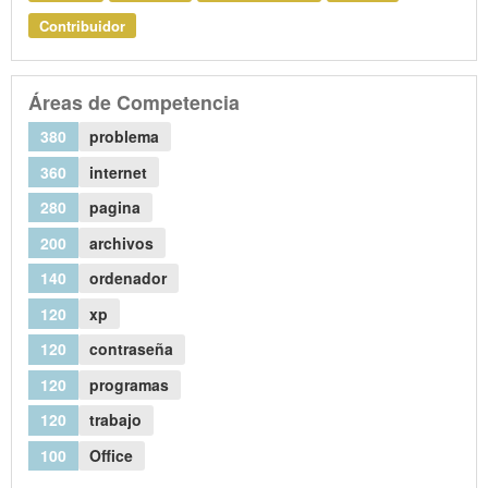
Contribuidor
Áreas de Competencia
380
problema
360
internet
280
pagina
200
archivos
140
ordenador
120
xp
120
contraseña
120
programas
120
trabajo
100
Office