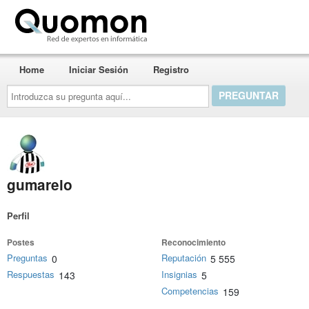
Quomon.es
Home
Iniciar Sesión
Registro
Introduzca
su
pregunta
aquí...
gumarelo
Perfil
Postes
Reconocimiento
Preguntas
Reputación
0
5 555
Respuestas
Insignias
143
5
Competencias
159