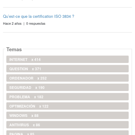
Qu’est-ce que la certification ISO 3834 ?
Hace 2 años | 0 respuestas
Temas
INTERNET
x 414
QUESTION
x 371
ORDENADOR
x 252
SEGURIDAD
x 190
PROBLEMA
x 182
OPTIMIZACIÓN
x 122
WINDOWS
x 88
ANTIVIRUS
x 86
PAGINA
x 85